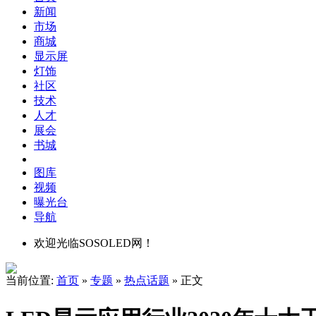
新闻
市场
商城
显示屏
灯饰
社区
技术
人才
展会
书城
图库
视频
曝光台
导航
欢迎光临SOSOLED网！
当前位置:
首页
»
专题
»
热点话题
» 正文