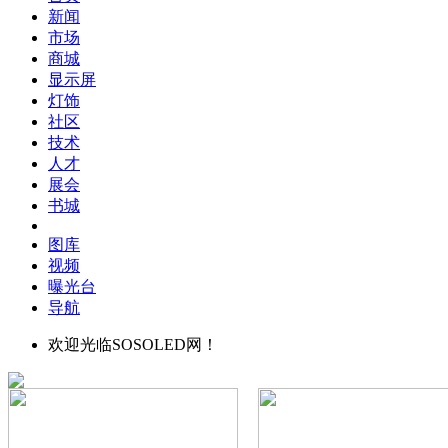
新闻
市场
商城
显示屏
灯饰
社区
技术
人才
展会
书城
图库
视频
曝光台
导航
欢迎光临SOSOLED网！