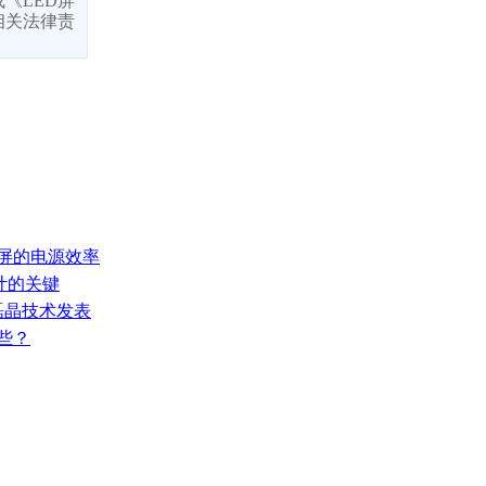
《LED屏
相关法律责
示屏的电源效率
设计的关键
ED磊晶技术发表
哪些？