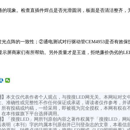
路的现象。检查直插件焊点是否光滑圆润，板面是否清洁整齐，
光点阵的一致性；②通电测试对行驱动管CEM4953是否有效
D显示屏商家们有所帮助。另外质量才是王道，拒绝廉价伪劣的L
明】
本文仅代表作者个人观点，与搜搜LED网无关。本网站对文
性、准确性或完整性不作任何保证或承诺，请读者仅作参考，并
。所有投稿或约稿，一经采用，即被视为完全授权，本网有权在
，在本传媒旗下平台选择调用。
明】
「搜搜LED」网所刊原创内容之著作权属于「搜搜LED」网
后表明（本刊）字的均属本刊原创并已刊登杂志的文章，本着信