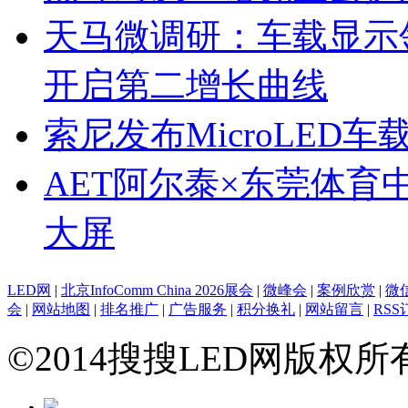
天马微调研：车载显示领跑
开启第二增长曲线
索尼发布MicroLED
AET阿尔泰×东莞体育
大屏
LED网
|
北京InfoComm China 2026展会
|
微峰会
|
案例欣赏
|
微
会
|
网站地图
|
排名推广
|
广告服务
|
积分换礼
|
网站留言
|
RSS
©2014搜搜LED网版权