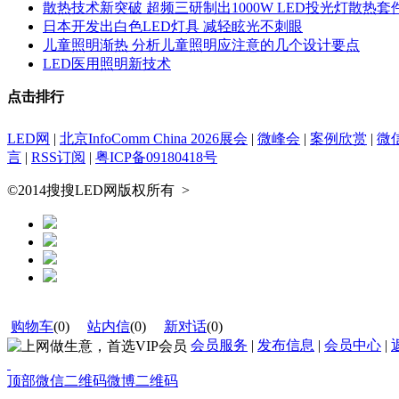
散热技术新突破 超频三研制出1000W LED投光灯散热套
日本开发出白色LED灯具 减轻眩光不刺眼
儿童照明渐热 分析儿童照明应注意的几个设计要点
LED医用照明新技术
点击排行
LED网
|
北京InfoComm China 2026展会
|
微峰会
|
案例欣赏
|
微
言
|
RSS订阅
|
粤ICP备09180418号
©2014搜搜LED网版权所有
>
购物车
(
0
)
站内信
(
0
)
新对话
(
0
)
会员服务
|
发布信息
|
会员中心
|
顶部
微信二维码
微博二维码