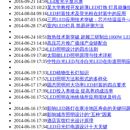
2016-09-21 14:59
LEd发光字显示屏
2015-10-23 10:23
某大学教授开发超薄LED灯饰 灯具就像
2014-08-04 09:16
LED封装技术及荧光粉在封装中的应用
2014-07-03 15:04
三思LED应用技术突破：芯片结温温升<4
2014-06-28 17:45
室内LED灯具 简易评测方法
2014-06-24 10:51
散热技术新突破 超频三研制出1000W L
2014-06-23 14:10
高压芯片推广亟须产业链配合
2014-06-20 17:24
LED照明设计的四步法则
2014-06-19 17:40
太阳能LED照明原理与技术详析
2014-06-19 17:35
中性白光LED与冷白光LED在街道照明
2014-06-19 17:33
LED植物生长灯知识
2014-06-17 17:52
LED照明方法和形式的多样化
2014-06-17 17:49
固态照明对大功率LED封装的四点要求
2014-06-17 17:39
LED投入养殖业 提高养鸡成活率
2014-06-16 17:52
LED照明在地铁场所应用现状及特点
2014-06-16 17:50
影响LED路灯在寒冷地区寿命的关键问
2014-06-16 17:48
影响城市照明设计的“五种”因素
2014-06-16 17:39
酒店宾馆灯光设计原理
2014-06-16 17:34
LED日光灯电源设计十大关键