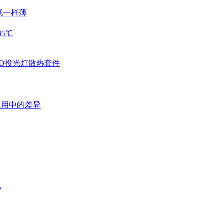
纸一样薄
5℃
ED投光灯散热套件
应用中的差异
题