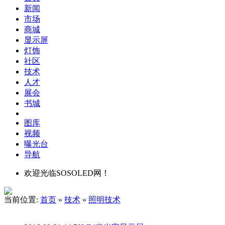
新闻
市场
商城
显示屏
灯饰
社区
技术
人才
展会
书城
图库
视频
曝光台
导航
欢迎光临SOSOLED网！
当前位置:
首页
»
技术
»
照明技术