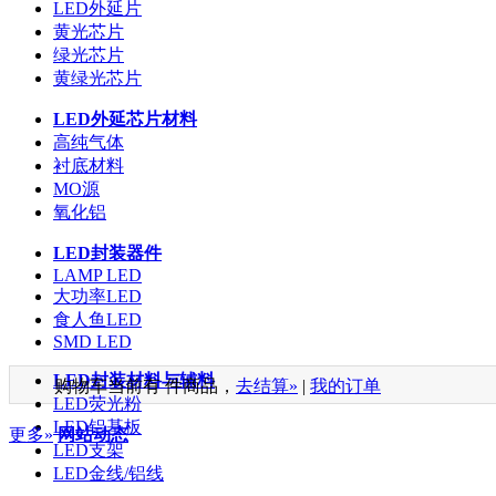
LED外延片
黄光芯片
绿光芯片
黄绿光芯片
LED外延芯片材料
高纯气体
衬底材料
MO源
氧化铝
LED封装器件
LAMP LED
大功率LED
食人鱼LED
SMD LED
LED封装材料与辅料
购物车当前有
件商品，
去结算»
|
我的订单
LED荧光粉
LED铝基板
更多»
网站动态
LED支架
LED金线/铝线