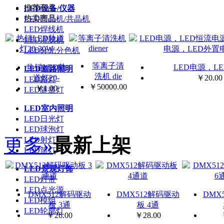
推荐商品
LED设备/仪器
热卖商品
LED固晶机/共晶机
LED焊线机
LED灌胶机
LED分光分色机
等离子清
热销LED轨
LED电源，L
LED道路照明
洗机 die
道灯20-
￥
20.00
LED路灯
￥
50000.00
￥
1.00
LED隧道灯
LED室内照明
LED日光灯
LED球泡灯
更多»
最新上架
LED射灯
LED筒灯
LED景观灯饰
LED灯带
LED点光源
DMX512解码驱动
DMX512解码驱动
DMX
LED模组
板 3通
板 4通
LED轮廓灯
￥
26.00
￥
28.00