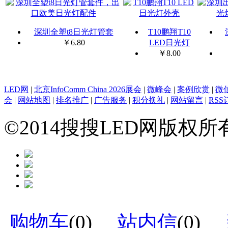
深圳全塑t8日光灯管套
T10鹏翔T10
￥
6.80
LED日光灯
￥
8.00
LED网
|
北京InfoComm China 2026展会
|
微峰会
|
案例欣赏
|
微
会
|
网站地图
|
排名推广
|
广告服务
|
积分换礼
|
网站留言
|
RSS
©2014搜搜LED网版权
购物车
(
0
)
站内信
(
0
)