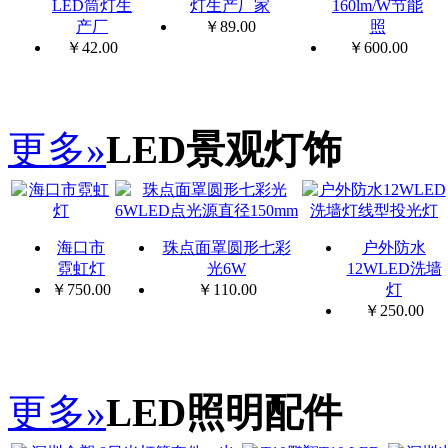
LED筒灯生
灯生产厂家
160lm/W节能
产厂
￥
89.00
照
￥
42.00
￥
600.00
更多»
LED景观灯饰
海口市
珠点面罩圆形七彩
户外防水
霓虹灯
光6W
12WLED洗墙
￥
750.00
￥
110.00
灯
￥
250.00
更多»
LED照明配件