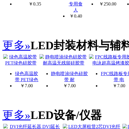
￥
0.35
专用食
￥
250.00
人
￥
0.40
更多»
LED封装材料与辅
绿色高温胶
静电喷涂绿色硅胶
FPC线路板专
带 PET绿色
带 耐
带 电
￥
7.00
￥
7.00
￥
7.00
更多»
LED设备/仪器