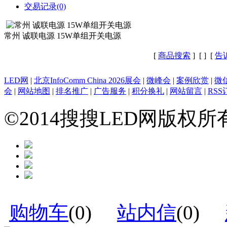
交易记录(0)
常州 诚联电源 15W单组开关电源
[
商品搜索
] [
] [
告
LED网
|
北京InfoComm China 2026展会
|
微峰会
|
案例欣赏
|
微
会
|
网站地图
|
排名推广
|
广告服务
|
积分换礼
|
网站留言
|
RSS
©2014搜搜LED网版权
购物车
(
0
)
站内信
(
0
)