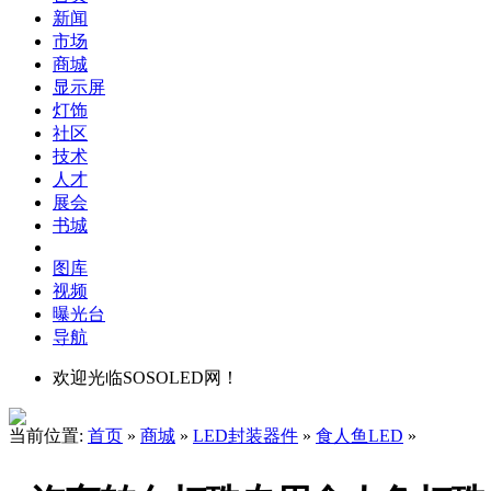
新闻
市场
商城
显示屏
灯饰
社区
技术
人才
展会
书城
图库
视频
曝光台
导航
欢迎光临SOSOLED网！
当前位置:
首页
»
商城
»
LED封装器件
»
食人鱼LED
»