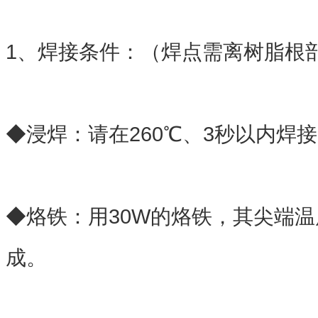
1、焊接条件：（焊点需离树脂根
◆浸焊：请在260℃、3秒以内焊
◆烙铁：用30W的烙铁，其尖端温
成。