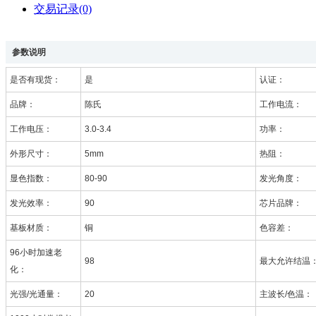
交易记录(0)
参数说明
是否有现货：
是
认证：
品牌：
陈氏
工作电流：
工作电压：
3.0-3.4
功率：
外形尺寸：
5mm
热阻：
显色指数：
80-90
发光角度：
发光效率：
90
芯片品牌：
基板材质：
铜
色容差：
96小时加速老
98
最大允许结温
化：
光强/光通量：
20
主波长/色温：