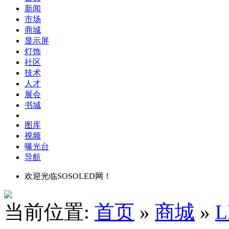
新闻
市场
商城
显示屏
灯饰
社区
技术
人才
展会
书城
图库
视频
曝光台
导航
欢迎光临SOSOLED网！
当前位置:
首页
»
商城
»