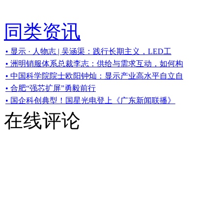
同类资讯
• 显示 · 人物志 | 吴涵渠：践行长期主义，LED工
• 洲明销服体系总裁李志：供给与需求互动，如何构
• 中国科学院院士欧阳钟灿：显示产业高水平自立自
• 合肥“强芯扩屏”勇毅前行
• 国企科创典型！国星光电登上《广东新闻联播》
在线评论