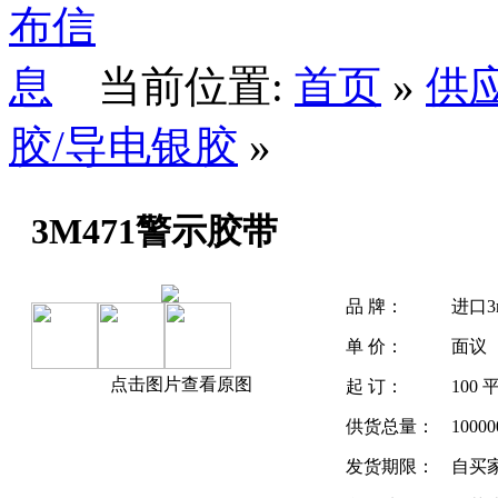
当前位置:
首页
»
供
胶/导电银胶
»
3M471警示胶带
品 牌：
进口3
单 价：
面议
点击图片查看原图
起 订：
100
供货总量：
1000
发货期限：
自买