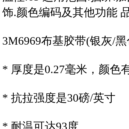
饰.颜色编码及其他功能 品
3M6969布基胶带(
* 厚度是0.27毫
* 抗拉强度是3
* 耐温可达