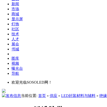
新闻
市场
商城
显示屏
灯饰
社区
技术
人才
展会
书城
图库
视频
曝光台
导航
欢迎光临SOSOLED网！
当前位置:
首页
»
供应
»
LED封装材料与辅料
»
绝缘