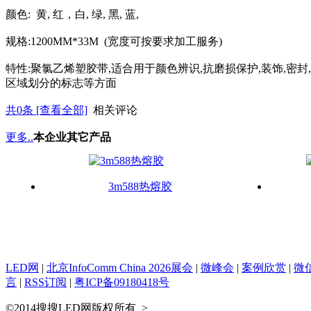
颜色: 黄, 红，白, 绿, 黑, 蓝,
规格:1200MM*33M (宽度可按要求加工服务)
特性:聚氯乙烯塑胶带,适合用于颜色辨识,抗磨损保护,装饰,
区域划分的标志等方面
共
0
条 [查看全部]
相关评论
更多..
本企业其它产品
3m588热熔胶
LED网
|
北京InfoComm China 2026展会
|
微峰会
|
案例欣赏
|
微
言
|
RSS订阅
|
粤ICP备09180418号
©2014搜搜LED网版权所有
>