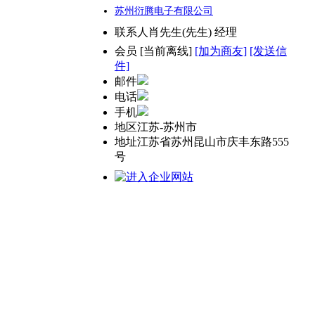
苏州衍腾电子有限公司
联系人
肖先生(先生) 经理
会员
[
当前离线
]
[加为商友]
[发送信
件]
邮件
电话
手机
地区
江苏-苏州市
地址
江苏省苏州昆山市庆丰东路555
号