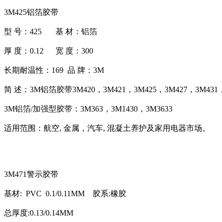
3M425铝箔胶带
型 号：425 基 材：铝箔
厚 度：0.12 宽 度：300
长期耐温性：169 品 牌：3M
简 述：3M铝箔胶带3M420，3M421，3M425，3M427，3M431，
3M铝箔/加强型胶带：3M363，3M1430，3M3633
适用范围：航空, 金属，汽车, 混凝土养护及家用电器市场。
3M471警示胶带
基材: PVC 0.1/0.11MM 胶系:橡胶
总厚度:0.13/0.14MM