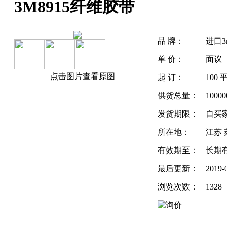
3M8915纤维胶带
品 牌：
进口3
单 价：
面议
点击图片查看原图
起 订：
100
供货总量：
1000
发货期限：
自买
所在地：
江苏 
有效期至：
长期
最后更新：
2019-
浏览次数：
1328