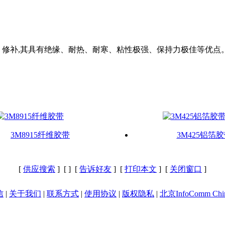
密封, 修补,其具有绝缘、耐热、耐寒、粘性极强、保持力极佳等
3M8915纤维胶带
3M425铝箔
[
供应搜索
] [
] [
告诉好友
] [
打印本文
] [
关闭窗口
]
信
|
关于我们
|
联系方式
|
使用协议
|
版权隐私
|
北京InfoComm Chi