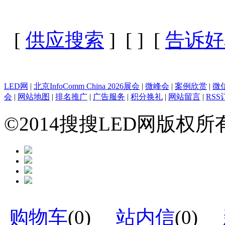
[
供应搜索
] [
] [
告诉好
LED网
|
北京InfoComm China 2026展会
|
微峰会
|
案例欣赏
|
微
会
|
网站地图
|
排名推广
|
广告服务
|
积分换礼
|
网站留言
|
RSS
©2014搜搜LED网版权
购物车
(
0
)
站内信
(
0
)