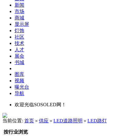
新闻
市场
商城
显示屏
灯饰
社区
技术
人才
展会
书城
图库
视频
曝光台
导航
欢迎光临SOSOLED网！
当前位置:
首页
»
供应
»
LED道路照明
»
LED路灯
按行业浏览