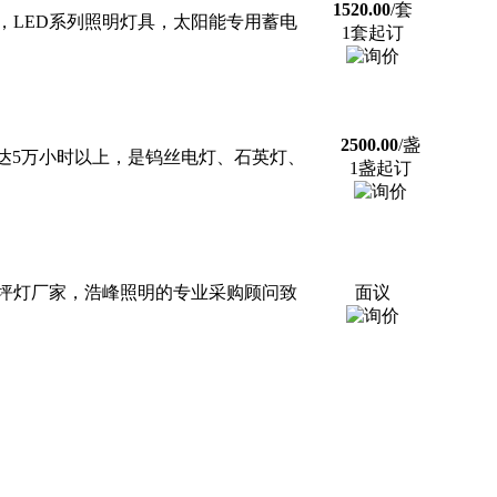
1520.00
/套
，LED系列照明灯具，太阳能专用蓄电
1套起订
2500.00
/盏
长达5万小时以上，是钨丝电灯、石英灯、
1盏起订
草坪灯厂家，浩峰照明的专业采购顾问致
面议