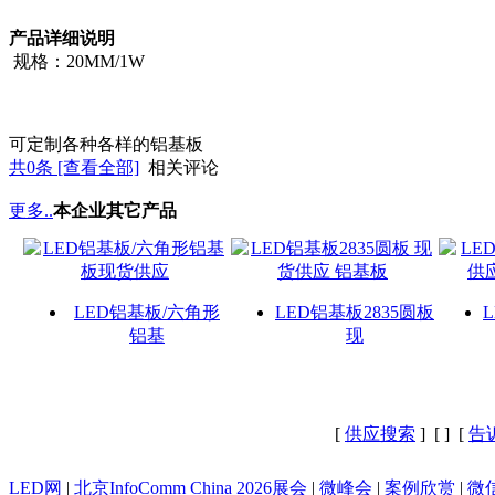
产品详细说明
规格：20MM/1W
可定制各种各样的铝基板
共
0
条 [查看全部]
相关评论
更多..
本企业其它产品
LED铝基板/六角形
LED铝基板2835圆板
铝基
现
[
供应搜索
] [
] [
告
LED网
|
北京InfoComm China 2026展会
|
微峰会
|
案例欣赏
|
微