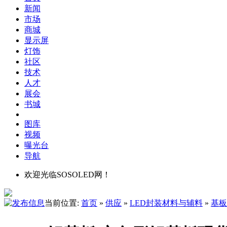
新闻
市场
商城
显示屏
灯饰
社区
技术
人才
展会
书城
图库
视频
曝光台
导航
欢迎光临SOSOLED网！
当前位置:
首页
»
供应
»
LED封装材料与辅料
»
基板