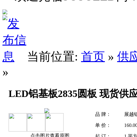
当前位置:
首页
»
供
»
LED铝基板2835圆板 现货供
品 牌：
展越
单 价：
160.
点击图片查看原图
起 订：
1 平