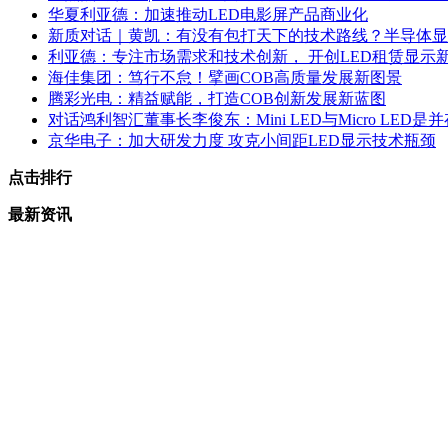
华夏利亚德：加速推动LED电影屏产品商业化
新质对话｜黄凯：有没有包打天下的技术路线？半导体显
利亚德：专注市场需求和技术创新， 开创LED租赁显示
海佳集团：笃行不怠！擘画COB高质量发展新图景
腾彩光电：精益赋能，打造COB创新发展新蓝图
对话鸿利智汇董事长李俊东：Mini LED与Micro LE
京华电子：加大研发力度 攻克小间距LED显示技术瓶颈
点击排行
最新资讯