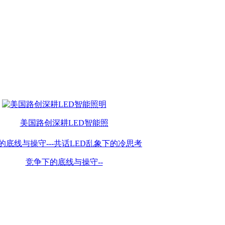
美国路创深耕LED智能照
竞争下的底线与操守--