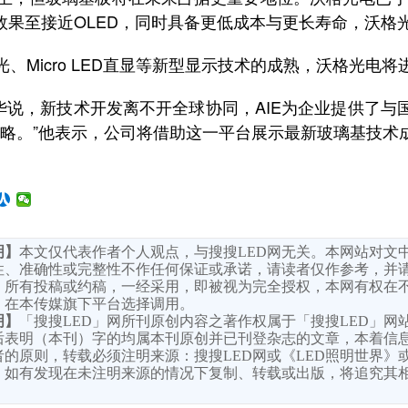
效果至接近OLED，同时具备更低成本与更长寿命，沃格
光、Micro LED直显等新型显示技术的成熟，沃格光电
说，新技术开发离不开全球协同，AIE为企业提供了与国
战略。”他表示，公司将借助这一平台展示最新玻璃基技
明】
本文仅代表作者个人观点，与搜搜LED网无关。本网站对文
性、准确性或完整性不作任何保证或承诺，请读者仅作参考，并
。所有投稿或约稿，一经采用，即被视为完全授权，本网有权在
，在本传媒旗下平台选择调用。
明】
「搜搜LED」网所刊原创内容之著作权属于「搜搜LED」网
后表明（本刊）字的均属本刊原创并已刊登杂志的文章，本着信
的原则，转载必须注明来源：搜搜LED网或《LED照明世界》或
，如有发现在未注明来源的情况下复制、转载或出版，将追究其