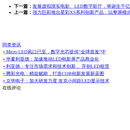
下一篇：
发展虚拟现实电影、LED数字影厅，将诞生千亿
上一篇：
强力巨彩推出星彩XS系列创新产品，以整屏模式
同类资讯
• Micro LED风口已至，数字光芯提供“全球首发”中
• 华夏利亚德：加速推动LED电影屏产品商业化
• 利亚德：专注市场需求和技术创新， 开创LED租赁
• 腾彩光电：精益赋能，打造COB创新发展新蓝图
• 京华电子：加大研发力度 攻克小间距LED显示技术
在线评论