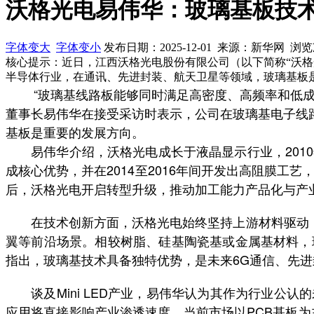
沃格光电易伟华：玻璃基板技
字体变大
字体变小
发布日期：2025-12-01 来源：新华网 浏
核心提示：近日，江西沃格光电股份有限公司（以下简称“沃
半导体行业，在通讯、先进封装、航天卫星等领域，玻璃基板
“玻璃基线路板能够同时满足高密度、高频率和低成本
董事长易伟华在接受采访时表示，公司在玻璃基电子线
基板是重要的发展方向。
易伟华介绍，沃格光电成长于液晶显示行业，2010
成核心优势，并在2014至2016年间开发出高阻膜工艺
后，沃格光电开启转型升级，推动加工能力产品化与产
在技术创新方面，沃格光电始终坚持上游材料驱动，围
翼等前沿场景。相较树脂、硅基陶瓷基或金属基材料，
指出，玻璃基技术具备独特优势，是未来6G通信、先
谈及Mini LED产业，易伟华认为其作为行业公认
应用将直接影响产业渗透速度。当前市场以PCB基板为主