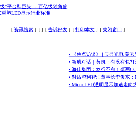
级“平台型巨头”，百亿级独角兽
重塑LED显示行业标准
[
资讯搜索
] [
] [
告诉好友
] [
打印本文
] [
关闭窗口
]
• 《焦点访谈》 | 辰显光电 
• 新质对话｜黄凯：有没有包
• 海佳集团：笃行不怠！擘画C
• 对话鸿利智汇董事长李俊东：Mini
• Micro LED透明显示加速走向