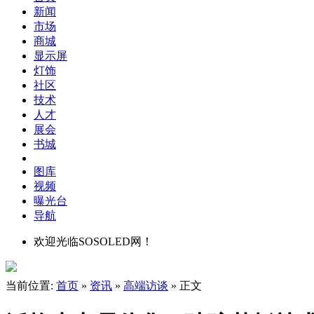
新闻
市场
商城
显示屏
灯饰
社区
技术
人才
展会
书城
图库
视频
曝光台
导航
欢迎光临SOSOLED网！
当前位置:
首页
»
资讯
»
高端访谈
» 正文