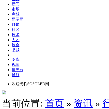
新闻
市场
商城
显示屏
灯饰
社区
技术
人才
展会
书城
图库
视频
曝光台
导航
欢迎光临SOSOLED网！
当前位置:
首页
»
资讯
»