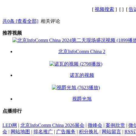
[
视频搜索
] [
] [
告
共
0
条 [查看全部]
相关评论
推荐视频
北京InfoComm China 2
诺瓦的视频
视爵光旭
点播排行
LED网
|
北京InfoComm China 2026展会
|
微峰会
|
案例欣赏
|
微
会
|
网站地图
|
排名推广
|
广告服务
|
积分换礼
|
网站留言
|
RSS