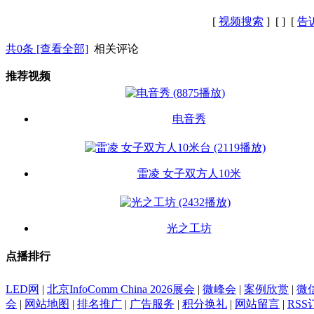
[
视频搜索
] [
] [
告
共
0
条 [查看全部]
相关评论
推荐视频
电音秀
雷凌 女子双方人10米
光之工坊
点播排行
LED网
|
北京InfoComm China 2026展会
|
微峰会
|
案例欣赏
|
微
会
|
网站地图
|
排名推广
|
广告服务
|
积分换礼
|
网站留言
|
RSS