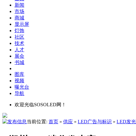
新闻
市场
商城
显示屏
灯饰
社区
技术
人才
展会
书城
图库
视频
曝光台
导航
欢迎光临SOSOLED网！
当前位置:
首页
»
供应
»
LED广告与标识
»
LED发