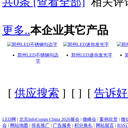
共
0
条 [查看全部]
相关评
更多..
本企业其它产品
郑州LED不锈钢勾边
郑州LED迷你发光字
字
[
供应搜索
] [
] [
告诉好
LED网
|
北京InfoComm China 2026展会
|
微峰会
|
案例欣赏
|
微
会
|
网站地图
|
排名推广
|
广告服务
|
积分换礼
|
网站留言
|
RSS