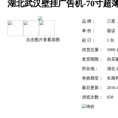
湖北武汉壁挂广告机-70寸超
品 牌：
三星 
单 价：
面议
点击图片查看原图
起 订：
1 台
供货总量：
1000
发货期限：
自买
所在地：
湖北 
有效期至：
长期
最后更新：
2016-
浏览次数：
658