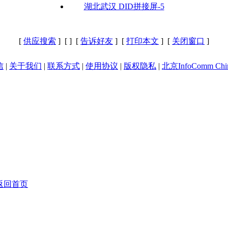
湖北武汉 DID拼接屏-5
[
供应搜索
] [
] [
告诉好友
] [
打印本文
] [
关闭窗口
]
信
|
关于我们
|
联系方式
|
使用协议
|
版权隐私
|
北京InfoComm Chi
返回首页