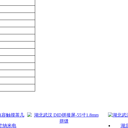
6寸纳米电
湖