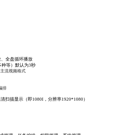
放、全盘循环播放
s多种等）默认为3秒
等主流视频格式
编排
扫描显示（即1080I，分辨率1920*1080）