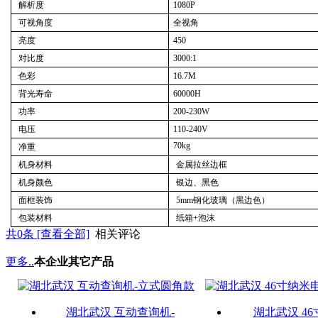
解析度
1080P
可视角度
全视角
亮度
450
对比度
3
000:1
色彩
16.7M
背光寿命
60000H
功率
200-230W
电压
110-240V
70kg
净重
机身材料
金属拉丝边框
机身颜色
银边、黑色
面框装饰
5mm钢化玻璃（黑边色）
包装材料
纸箱+泡沫
共
0
条 [查看全部]
相关评论
更多..
本企业其它产品
湖北武汉 互动查询机-
湖北武汉 4