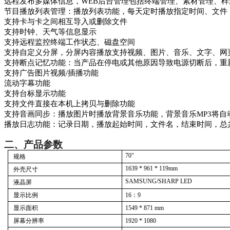
远程发布多媒体信息，WEB后台管理包括终端管理、素材管理、
节目播放列表管理：播放列表功能，每天定时播放指定时间、文件
支持卡与卡之间相互导入或删除文件
支持时钟、天气等信息显示
支持远程监控终端工作状态、磁盘空间
支持自定义分屏，分屏内容播放支持视频、图片、音乐、文字、网页、
支持断点记忆功能：当产品在停电或其他原因导致电源切断后，重
支持广告图片视频/插播功能
流动字幕功能
支持台标显示功能
支持文件直接在本机上拷贝与删除功能
支持音画同步：播放图片时播放背景音乐功能，背景音乐MP3将自
播放日志功能：记录日期，播放起始时间，文件名，结束时间，总
二、
产品参数
70"
规格
1639 * 961 * 119mm
外壳尺寸
SAMSUNG/SHARP LED
液晶屏
显示比例
16：9
显示面积
1549 * 871
mm
屏幕分辨率
1920 * 1080