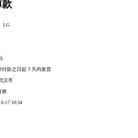
薄款
、LG
 台
家付款之日起
3
天内发货
武汉市
有效
10-17 10:34