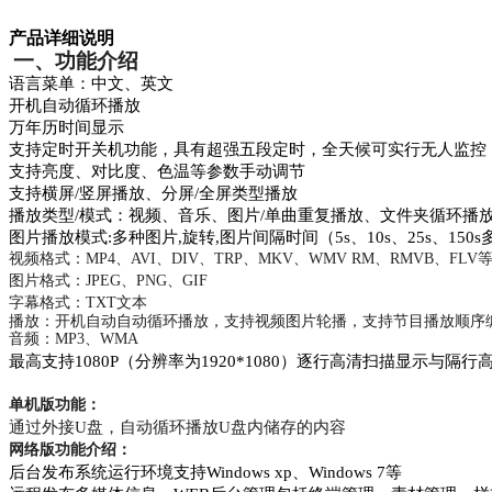
产品详细说明
一、
功能介绍
语言菜单：中文、英文
开机自动循环播放
万年历时间显示
支持定时开关机功能，具有超强五段定时，全天候可实行无人监控
支持亮度、对比度、色温等参数手动调节
支持横屏/竖屏播放、分屏/全屏类型播放
播放类型/模式：视频、音乐、图片/单曲重复播放、文件夹循环播
图片播放模式:多种图片,旋转,图片间隔时间（5s、10s、25s、150
视频格式：
MP4
、
AVI
、
DIV
、
TRP
、
MKV
、
WMV RM
、
RMVB
、
FLV
图片格式：
JPEG
、
PNG
、
GIF
字幕格式：
TXT
文本
播放：开机自动自动循环播放，支持视频图片轮播
，支持节目播放顺序
音频：
MP3
、
WMA
最高支持1080P（分辨率为1920*1080）逐行高清扫描显示与隔行高清
单机版功能：
通过外接
U盘，
自动循环播放
U盘内储存的内容
网络版功能介绍：
后台发布系统运行环境支持Windows xp、Windows 7等