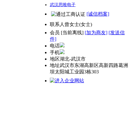
武汉思唯电子
[诚信档案]
联系人
曾女士(女士)
会员
[
当前离线
]
[加为商友]
[发送信
件]
电话
手机
地区
湖北-武汉市
地址
武汉市东湖高新区高新四路葛洲
坝太阳城工业园3栋303