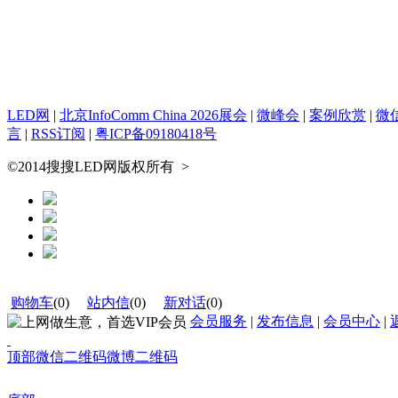
LED网
|
北京InfoComm China 2026展会
|
微峰会
|
案例欣赏
|
微
言
|
RSS订阅
|
粤ICP备09180418号
©2014搜搜LED网版权所有
>
购物车
(
0
)
站内信
(
0
)
新对话
(
0
)
会员服务
|
发布信息
|
会员中心
|
顶部
微信二维码
微博二维码