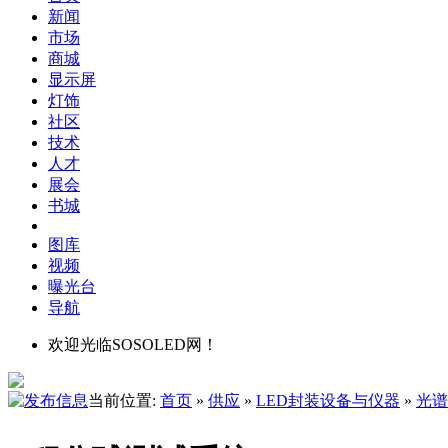
新闻
市场
商城
显示屏
灯饰
社区
技术
人才
展会
书城
图库
视频
曝光台
导航
欢迎光临SOSOLED网！
当前位置:
首页
»
供应
»
LED封装设备与仪器
»
光谱