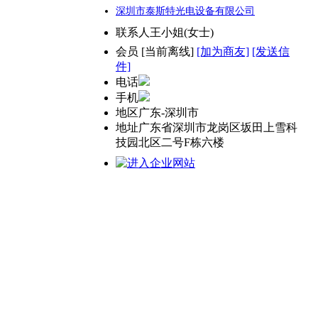
深圳市泰斯特光电设备有限公司
联系人
王小姐(女士)
会员
[
当前离线
]
[加为商友]
[发送信
件]
电话
手机
地区
广东-深圳市
地址
广东省深圳市龙岗区坂田上雪科
技园北区二号F栋六楼