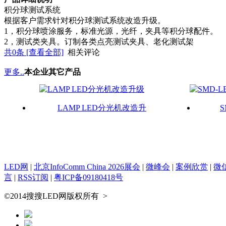
积分球测试系统
根据客户需求针对积分球测试系统改造升级。
1，积分球喷涂服务，标准光源，光纤，夹具等积分球配件。
2，测试类夹具。订制各类点亮测试夹具、老化测试架
共
0
条 [查看全部]
相关评论
更多..
本企业其它产品
LAMP LED分光机改造升
LED网
|
北京InfoComm China 2026展会
|
微峰会
|
案例欣赏
|
微
言
|
RSS订阅
|
粤ICP备09180418号
©2014搜搜LED网版权所有
>