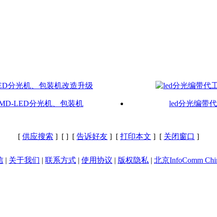
SMD-LED分光机、包装机
led分光编带
[
供应搜索
] [
] [
告诉好友
] [
打印本文
] [
关闭窗口
]
信
|
关于我们
|
联系方式
|
使用协议
|
版权隐私
|
北京InfoComm Chi