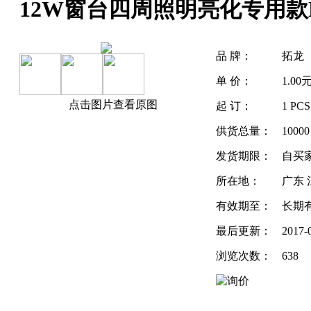
12W窗台四周照明亮化专用款
品 牌：
拓龙
单 价：
1.00
点击图片查看原图
起 订：
1 PC
供货总量：
10000
发货期限：
自买
所在地：
广东 
有效期至：
长期
最后更新：
2017-
浏览次数：
638