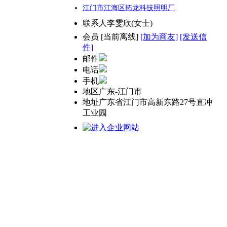
江门市江海区拓龙科技照明厂
联系人
李雯欣(女士)
会员
[
当前离线
]
[加为商友]
[发送信
件]
邮件
电话
手机
地区
广东-江门市
地址
广东省江门市高新东路27号直冲
工业园