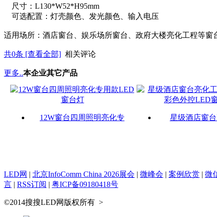
尺寸：L130*W52*H95mm
可选配置：灯壳颜色、发光颜色、输入电压
适用场所：酒店窗台、娱乐场所窗台、政府大楼亮化工程等窗
共
0
条 [查看全部]
相关评论
更多..
本企业其它产品
12W窗台四周照明亮化专
星级酒店窗台
LED网
|
北京InfoComm China 2026展会
|
微峰会
|
案例欣赏
|
微
言
|
RSS订阅
|
粤ICP备09180418号
©2014搜搜LED网版权所有
>