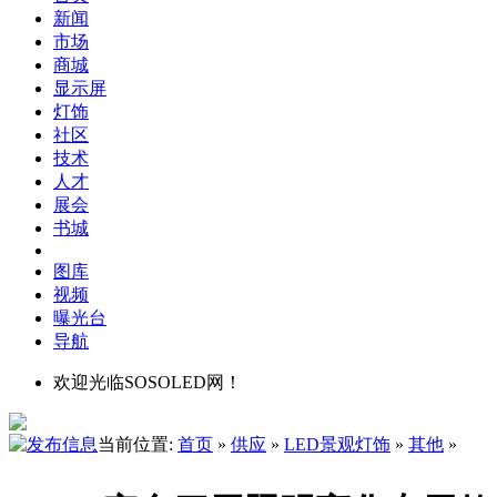
新闻
市场
商城
显示屏
灯饰
社区
技术
人才
展会
书城
图库
视频
曝光台
导航
欢迎光临SOSOLED网！
当前位置:
首页
»
供应
»
LED景观灯饰
»
其他
»