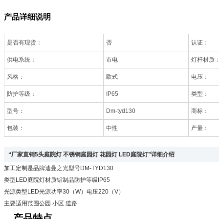
产品详细说明
是否有现货：
否
认证：
供电系统：
市电
灯杆材质
风格：
欧式
电压：
防护等级：
IP65
类型：
型号：
Dm-tyd130
商标：
包装：
中性
产量：
“厂家直销5头庭院灯 不锈钢庭园灯 花园灯 LED庭院灯”详细介绍
加工定制
是
品牌
迪曼之光
型号
DM-TYD130
类型
LED庭院灯
材质
铝制品
防护等级
IP65
光源类型
LED
光源功率
30（W）
电压
220（V）
主要适用范围
公园 小区 道路
产品特点