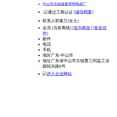
中山市古镇迪曼照明电器厂
[诚信档案]
联系人
郭素兰(女士)
会员
[
当前离线
]
[加为商友]
[发送信
件]
邮件
电话
手机
地区
广东-中山市
地址
广东省中山市古镇曹三同益工业
园恒兴路8号