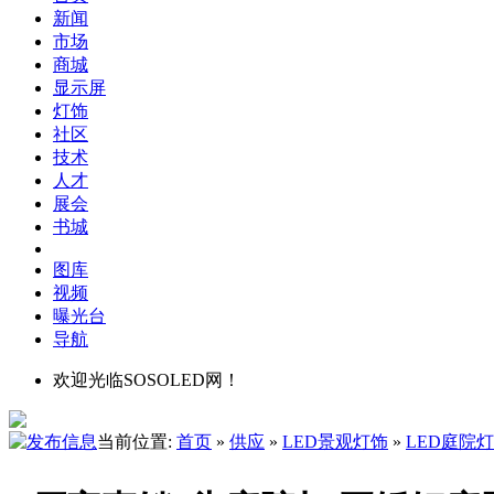
新闻
市场
商城
显示屏
灯饰
社区
技术
人才
展会
书城
图库
视频
曝光台
导航
欢迎光临SOSOLED网！
当前位置:
首页
»
供应
»
LED景观灯饰
»
LED庭院灯