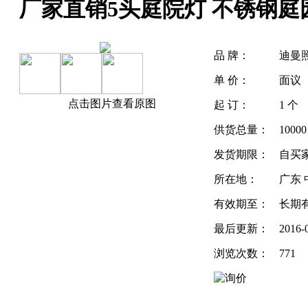
厂家直销5头庭院灯 不锈钢庭园
品 牌：
迪曼
单 价：
面议
点击图片查看原图
起 订：
1 个
供货总量：
1000
发货期限：
自买
所在地：
广东 
有效期至：
长期
最后更新：
2016-
浏览次数：
771