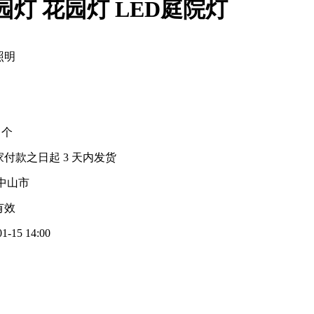
灯 花园灯 LED庭院灯
照明
0 个
家付款之日起
3
天内发货
中山市
有效
01-15 14:00