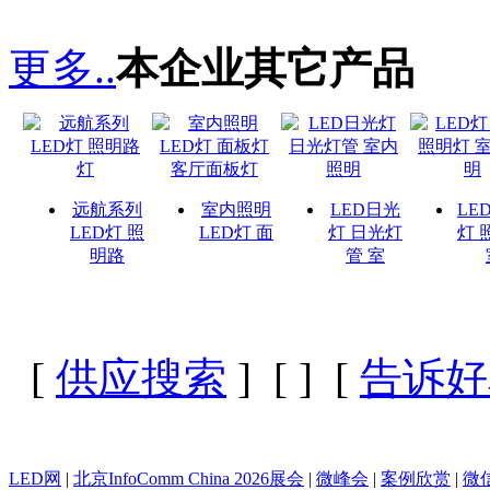
更多..
本企业其它产品
远航系列
室内照明
LED日光
LE
LED灯 照
LED灯 面
灯 日光灯
灯 
明路
管 室
[
供应搜索
] [
] [
告诉好
LED网
|
北京InfoComm China 2026展会
|
微峰会
|
案例欣赏
|
微