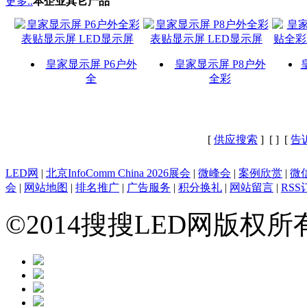
更多..
本企业其它产品
皇家显示屏 P6户外
皇家显示屏 P8户外
全
全彩
[
供应搜索
] [
] [
告
LED网
|
北京InfoComm China 2026展会
|
微峰会
|
案例欣赏
|
微
会
|
网站地图
|
排名推广
|
广告服务
|
积分换礼
|
网站留言
|
RSS
©2014搜搜LED网版权