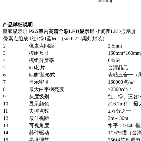
产品详细说明
皇家显示屏
P2.5室内高清全彩LED显示屏
小间距LED显示屏
像素点组成
1红1绿1蓝led （smd2727黑灯封装）
2
像素点间距
2.5mm
3
模组尺寸
160mm*160mm
4
模组分辨率
64x64
5
led芯片
台湾晶元
6
led封装形式
表贴三合一（
7
显示密度
160000点/㎡
8
最大白平衡亮度
≥2300cd/㎡
9
灰度级别
红、绿、蓝各≥2
10
显示颜色
≥16.7m种，
11
失控点数
≤万分之一
12
最佳视距
3m～30m
13
可视角度
水平：≥140°垂
14
器件驱动
1/16扫描（台
15
亮度调节
256级软件调