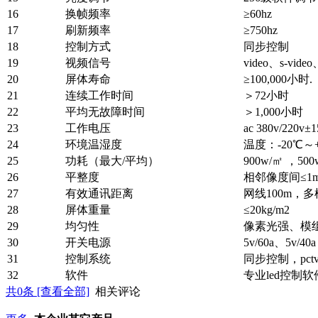
16
换帧频率
≥60hz
17
刷新频率
≥750hz
18
控制方式
同步控制
19
视频信号
video、s-vide
20
屏体寿命
≥100,000小时.
21
连续工作时间
＞72小时
22
平均无故障时间
＞1,000小时
23
工作电压
ac 380v/220v±
24
环境温湿度
温度：-20℃～+
25
功耗（最大/平均）
900w/㎡ ，500
26
平整度
相邻像度间≤1
27
有效通讯距离
网线100m，多
28
屏体重量
≤20kg/m2
29
均匀性
像素光强、模
30
开关电源
5v/60a、5v/40a
31
控制系统
同步控制，pct
32
软件
专业led控
共
0
条 [查看全部]
相关评论