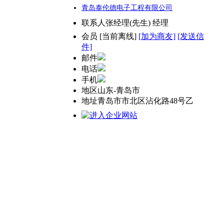
青岛泰伦德电子工程有限公司
联系人
张经理(先生) 经理
会员
[
当前离线
]
[加为商友]
[发送信
件]
邮件
电话
手机
地区
山东-青岛市
地址
青岛市市北区沾化路48号乙