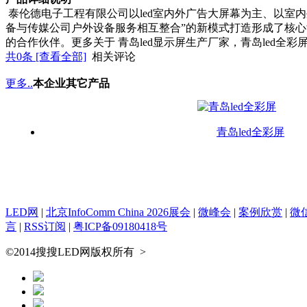
泰伦德电子工程有限公司以led室内外广告大屏幕为主、以室
备与传媒公司户外设备服务相互整合”的新模式打造形成了核
的合作伙伴。更多关于 青岛led显示屏生产厂家，青岛led全彩屏，青岛
共
0
条 [查看全部]
相关评论
更多..
本企业其它产品
青岛led全彩屏
LED网
|
北京InfoComm China 2026展会
|
微峰会
|
案例欣赏
|
微
言
|
RSS订阅
|
粤ICP备09180418号
©2014搜搜LED网版权所有
>