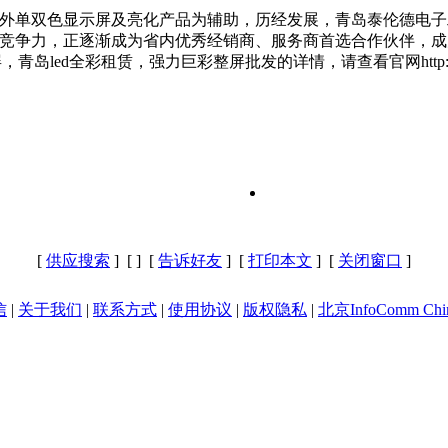
内外单双色显示屏及亮化产品为辅助，历经发展，青岛泰伦德电子
心竞争力，正逐渐成为省内优秀经销商、服务商首选合作伙伴，
led全彩租赁，强力巨彩整屏批发的详情，请查看官网http://www.
[
供应搜索
] [
] [
告诉好友
] [
打印本文
] [
关闭窗口
]
信
|
关于我们
|
联系方式
|
使用协议
|
版权隐私
|
北京InfoComm Chi