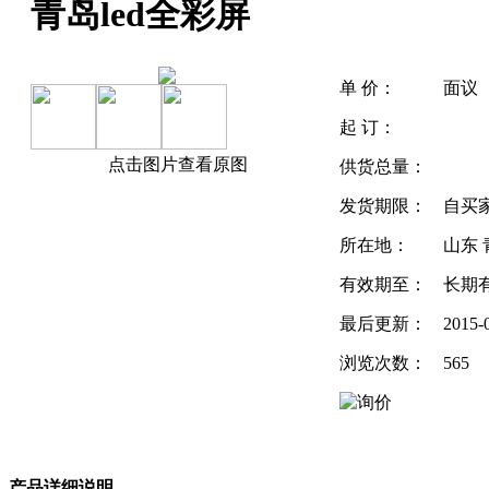
青岛led全彩屏
单 价：
面议
起 订：
点击图片查看原图
供货总量：
发货期限：
自买
所在地：
山东 
有效期至：
长期
最后更新：
2015-
浏览次数：
565
产品详细说明