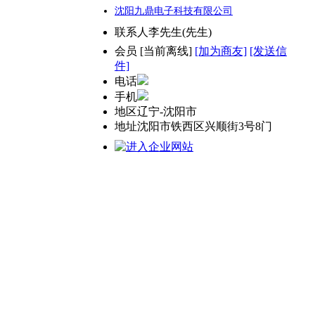
沈阳九鼎电子科技有限公司
联系人
李先生(先生)
会员
[
当前离线
]
[加为商友]
[发送信
件]
电话
手机
地区
辽宁-沈阳市
地址
沈阳市铁西区兴顺街3号8门