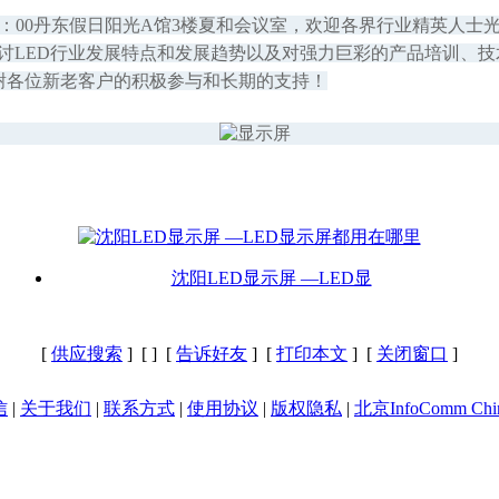
13：00丹东假日阳光A馆3楼夏和会议室，欢迎各界行业精英人士
入探讨LED行业发展特点和发展趋势以及对强力巨彩的产品培训
谢各位新老客户的积极参与和长期的支持！
沈阳LED显示屏 —LED显
[
供应搜索
] [
] [
告诉好友
] [
打印本文
] [
关闭窗口
]
信
|
关于我们
|
联系方式
|
使用协议
|
版权隐私
|
北京InfoComm Chi