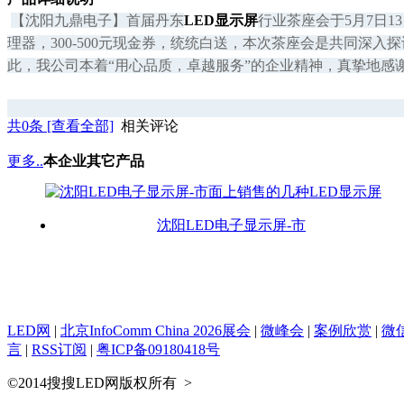
【沈阳九鼎电子】首届丹东
LED显示屏
行业茶座会于5月7日
理器，300-500元现金券，统统白送，本次茶座会是共同深
此，我公司本着“用心品质，卓越服务”的企业精神，真挚地感
共
0
条 [查看全部]
相关评论
更多..
本企业其它产品
沈阳LED电子显示屏-市
LED网
|
北京InfoComm China 2026展会
|
微峰会
|
案例欣赏
|
微
言
|
RSS订阅
|
粤ICP备09180418号
©2014搜搜LED网版权所有
>