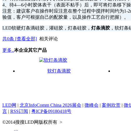
4、待4—6小时胶体表干（表面不粘手）后，即可将灯条移下
注意：建议客户在操作时应注意在整个过程中搅拌时间约为1-2
验值，客户可根据自己的配胶量，以及操作工艺自行把握）。
LED软硬灯条滴硅胶，灌硅胶，灯条硅胶，
灯条滴胶
，软灯条
共
0
条 [查看全部]
相关评论
更多..
本企业其它产品
软灯条滴胶
LED网
|
北京InfoComm China 2026展会
|
微峰会
|
案例欣赏
|
微
言
|
RSS订阅
|
粤ICP备09180418号
©2014搜搜LED网版权所有
>