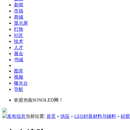
新闻
市场
商城
显示屏
灯饰
社区
技术
人才
展会
书城
图库
视频
曝光台
导航
欢迎光临SOSOLED网！
当前位置:
首页
»
供应
»
LED封装材料与辅料
»
硅胶