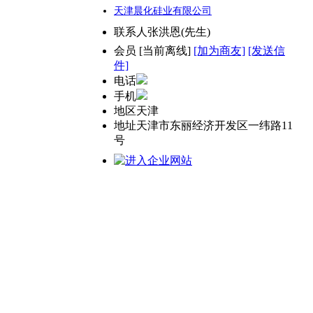
天津晨化硅业有限公司
联系人
张洪恩(先生)
会员
[
当前离线
]
[加为商友]
[发送信
件]
电话
手机
地区
天津
地址
天津市东丽经济开发区一纬路11
号