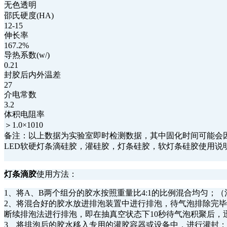
无色透明
邵氏硬度(HA)
12-15
伸长率
167.2%
导热系数(w/)
0.21
封胶后内外温差
27
介电常数
3.2
体积电阻率
＞1.0×1010
备注：以上数据为实验室即时检测数据，其中固化时间可能会
LED软硬灯条滴硅胶，灌硅胶，灯条硅胶，软灯条硅胶使用说
灯条滴胶
使用方法：
1、将A、B两个组分的胶水按照重量比4:1的比例混合均匀
2、将混合好的胶水放进排泡装置中进行排泡，待气泡排除完
断续排泡法进行排泡，即在抽真空状态下10秒待气泡积聚后
3、将排泡后的胶水移入专用的灌胶容器或设备中，进行灌封