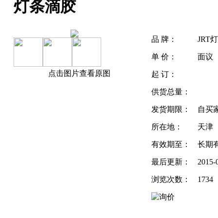
灯条滴胶
品 牌：
JRT
单 价：
面议
点击图片查看原图
起 订：
供货总量：
发货期限：
自买
所在地：
天津
有效期至：
长期
最后更新：
2015-
浏览次数：
1734