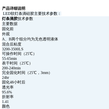
产品详细说明
LED软灯条滴硅胶主要技术参数：
灯条滴胶
技术参数
主要数据
固化前
外观
A、B两个组分均为无色透明液体
混合后粘度
3200-3500LS
可操作时间（25℃）
55-65min
表干时间（25℃）
200-240min
完全固化时间（25℃，3mm）
24hr
固化48小时后
透光率
95.6%
折射率
1.41
颜色