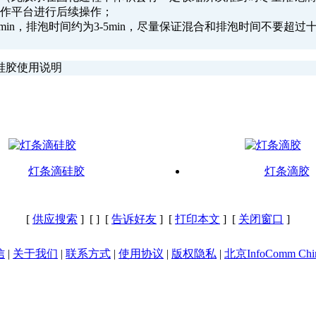
操作平台进行后续操作；
min，排泡时间约为3-5min，尽量保证混合和排泡时间不要
硅胶使用说明
灯条滴硅胶
灯条滴胶
[
供应搜索
] [
] [
告诉好友
] [
打印本文
] [
关闭窗口
]
信
|
关于我们
|
联系方式
|
使用协议
|
版权隐私
|
北京InfoComm Chi