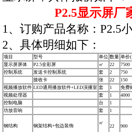
P2.5显示屏
1、订购产品名称：P2.5
2、具体明细如下：
项目
型号
单位
数量
单价(
显示屏屏体
P2.5全彩屏
㎡
22
7500
控制系统
发送卡控制系统
套
2
750
接收卡
张
22
150
视频播放软件
LED通用播放软件+LED演播室
套
1
免费
视频处理器
套
1
4000
控制电脑
台
1
功放音响
套
1
㎡
钢结构
钢架结构+包边装饰
22
900