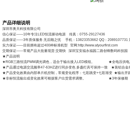
产品详细说明
深圳市奥天科技有限公司
信心保证——10年专注LED恒流驱动电源 传真：0755-29127436
品质保证——3年质保服务.无后顾之忧 手机：13823353662 QQ：2089107731
实力保证——目前拥有超过400种标准机型 官网:http://www.atyourfirst.com
交期保证——常规产品大批量现货.交期快 深圳宝安福永福园二路创锋数码科技园
★产品说明
★RGB三路恒流PWM调光调色，适合于输出接入LED模组。
★全电压供电
★产品通过电源交流频率47-63HZ进行同步变色 多盏灯具可保持一致
★装铝合金
★产品变化效果由内部单片机控制，常规变化程序：七彩跳变+七彩渐变 ★输出开
★非标恒流输出或变化效果可根据客户出货需求调整。
★3年保修期