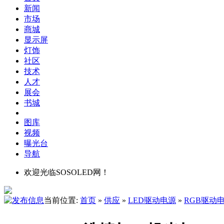
新闻
市场
商城
显示屏
灯饰
社区
技术
人才
展会
书城
图库
视频
曝光台
导航
欢迎光临SOSOLED网！
当前位置:
首页
»
供应
»
LED驱动电源
»
RGB驱动