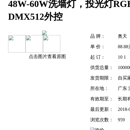
48W-60W洗墙灯，投光灯R
DMX512外控
品 牌：
奥天
单 价：
88.8
点击图片查看原图
起 订：
10 1
供货总量：
10000
发货期限：
自买
所在地：
广东 
有效期至：
长期
最后更新：
2018-
浏览次数：
959