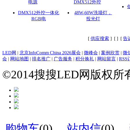
DMX512外控一体化
48W-60W洗墙灯，
RGB电
投光灯
[
供应搜索
] [
] [
告
LED网
|
北京InfoComm China 2026展会
|
微峰会
|
案例欣赏
|
微
会
|
网站地图
|
排名推广
|
广告服务
|
积分换礼
|
网站留言
|
RSS
©2014搜搜LED网版权
购物车
(
0
)
站内信
(
0
)