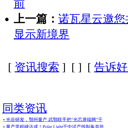
前
上一篇：
诺瓦星云邀您共
显示新境界
[
资讯搜索
] [
] [
告诉好
同类资讯
• 光谷研发，鄂州量产 武鄂联手把“光芯屏端网”干
• 量产里程碑达成！Polar Light于中试产线制备首批