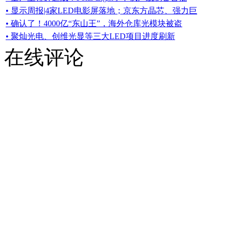
• 显示周报|4家LED电影屏落地；京东方晶芯、强力巨
• 确认了！4000亿“东山王”，海外仓库光模块被盗
• 聚灿光电、创维光显等三大LED项目进度刷新
在线评论