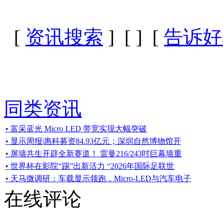
[
资讯搜索
] [
] [
告诉好
同类资讯
• 富采蓝光 Micro LED 带宽实现大幅突破
• 显示周报|惠科募资84.93亿元；深圳自然博物馆开
• 屏墙共生开辟全新赛道！ 雷曼216/243吋巨幕墙重
• 世界杯在影院“踢”出新活力 “2026年国际足联世
• 天马微调研：车载显示领跑，Micro-LED与汽车电子
在线评论