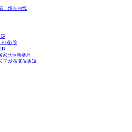
启第二增长曲线
界级
LED影院
ED
端居家显示新格局
公司发布涨价通知!