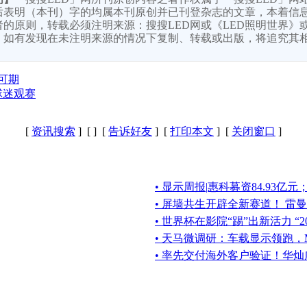
后表明（本刊）字的均属本刊原创并已刊登杂志的文章，本着信
的原则，转载必须注明来源：搜搜LED网或《LED照明世界》或
，如有发现在未注明来源的情况下复制、转载或出版，将追究其
发可期
球迷观赛
[
资讯搜索
] [
] [
告诉好友
] [
打印本文
] [
关闭窗口
]
• 显示周报|惠科募资84.93
• 屏墙共生开辟全新赛道！ 雷曼2
• 世界杯在影院“踢”出新活力 “
• 天马微调研：车载显示领跑，Mi
• 率先交付海外客户验证！华灿广电