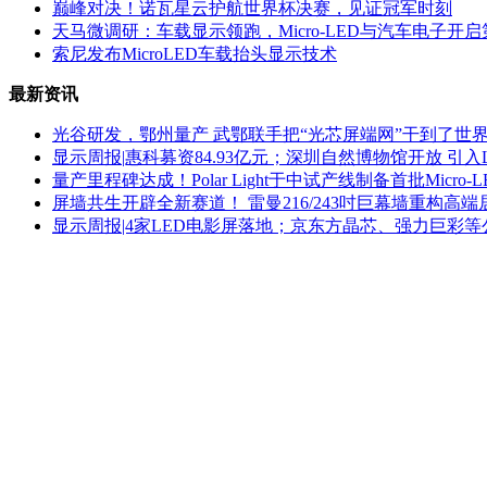
巅峰对决！诺瓦星云护航世界杯决赛，见证冠军时刻
天马微调研：车载显示领跑，Micro-LED与汽车电子开
索尼发布MicroLED车载抬头显示技术
最新资讯
光谷研发，鄂州量产 武鄂联手把“光芯屏端网”干到了世
显示周报|惠科募资84.93亿元；深圳自然博物馆开放 引入
量产里程碑达成！Polar Light于中试产线制备首批Micro-L
屏墙共生开辟全新赛道！ 雷曼216/243吋巨幕墙重构高
显示周报|4家LED电影屏落地；京东方晶芯、强力巨彩等