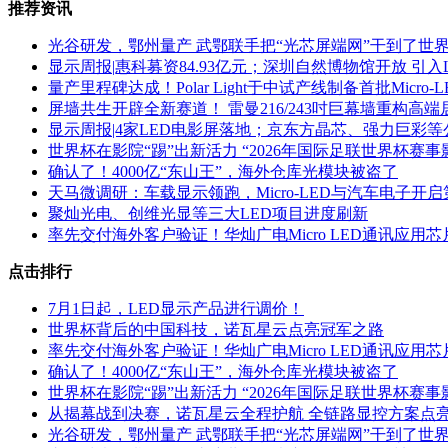
推荐资讯
光谷研发，鄂州量产 武鄂联手把“光芯屏端网”干到了世
显示周报|惠科募资84.93亿元；深圳自然博物馆开放 引入
量产里程碑达成！Polar Light于中试产线制备首批Micro-L
屏墙共生开辟全新赛道！ 雷曼216/243吋巨幕墙重构高
显示周报|4家LED电影屏落地；京东方晶芯、强力巨彩等
世界杯在影院“踢”出新活力 “2026年国际足联世界杯赛
确认了！4000亿“东山王”，海外仓库光模块被盗了
天马微调研：车载显示领跑，Micro-LED与汽车电子开
聚灿光电、创维光显等三大LED项目进度刷新
率先交付海外客户验证！华灿广电Micro LED通讯应用
点击排行
7月1日起，LED显示产品进行调价！
世界杯背后的中国科技，诺瓦星云点亮冠军之路
率先交付海外客户验证！华灿广电Micro LED通讯应用
确认了！4000亿“东山王”，海外仓库光模块被盗了
世界杯在影院“踢”出新活力 “2026年国际足联世界杯赛
从揭幕战到决赛，诺瓦星云全程护航 全链路显控方案点亮2
光谷研发，鄂州量产 武鄂联手把“光芯屏端网”干到了世