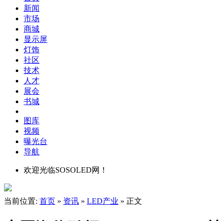
新闻
市场
商城
显示屏
灯饰
社区
技术
人才
展会
书城
图库
视频
曝光台
导航
欢迎光临SOSOLED网！
当前位置:
首页
»
资讯
»
LED产业
» 正文