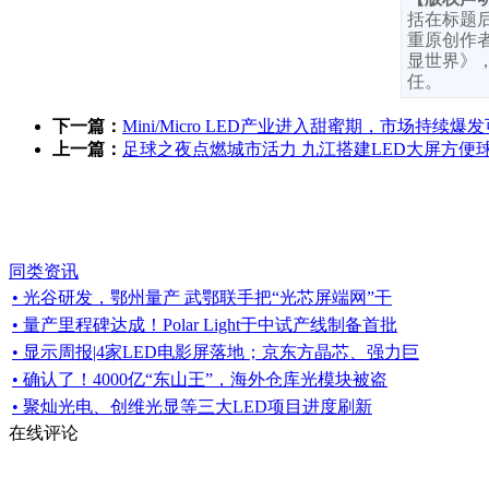
括在标题
重原创作者
显世界》
任。
下一篇：
Mini/Micro LED产业进入甜蜜期，市场持续爆
上一篇：
足球之夜点燃城市活力 九江搭建LED大屏方便
同类资讯
• 光谷研发，鄂州量产 武鄂联手把“光芯屏端网”干
• 量产里程碑达成！Polar Light于中试产线制备首批
• 显示周报|4家LED电影屏落地；京东方晶芯、强力巨
• 确认了！4000亿“东山王”，海外仓库光模块被盗
• 聚灿光电、创维光显等三大LED项目进度刷新
在线评论