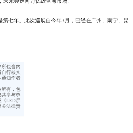
，未来会走向万亿级蓝海市场。
经是第七年。此次巡展自今年3月，已经在广州、南宁、昆
中所包含内
请自行核实
不通知作者
站所有，包
息共享与尊
《LED屏
相关法律责