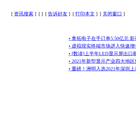
[
资讯搜索
] [
] [
告诉好友
] [
打印本文
] [
关闭窗口
]
• 奥拓电子在手订单5.50亿元 
• 虚拟现实终端市场进入快速增
• [数读]上半年LED显示屏出口
• 2021年新型显示产业四大
• 重磅！洲明入选2021年深