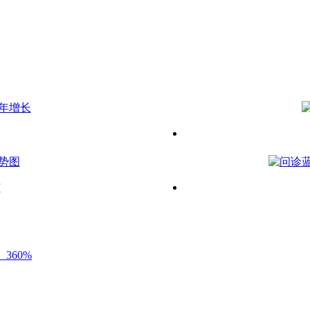
与
360%