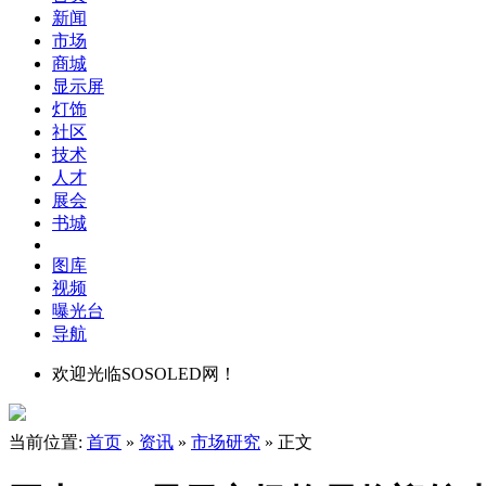
新闻
市场
商城
显示屏
灯饰
社区
技术
人才
展会
书城
图库
视频
曝光台
导航
欢迎光临SOSOLED网！
当前位置:
首页
»
资讯
»
市场研究
» 正文