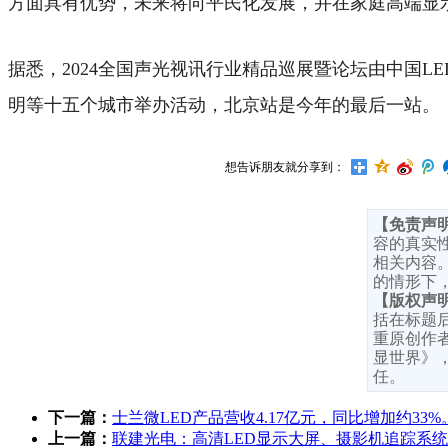
方面具有优势，未来将向平民化发展，并在家庭高端显
据悉，2024全国声光视讯行业精品巡展暨论坛由中国
明等十五个城市举办活动，北京站是今年的最后一站。
想告诉朋友就分享到：
【免责声
容的真实
相关内容
的情形下
【版权声
括在标题
重原创作者
显世界》
任。
下一篇：
士兰微LED产品营收4.17亿元，同比增加约33%
上一篇：
联建光电：高清LED显示大屏、摄影机追踪系统及