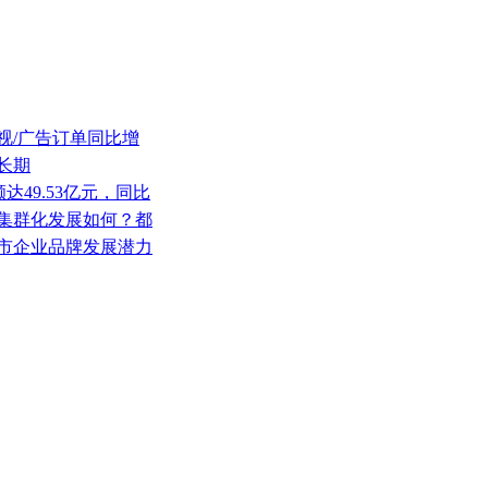
影视/广告订单同比增
长期
额达49.53亿元，同比
地区集群化发展如何？都
圳上市企业品牌发展潜力