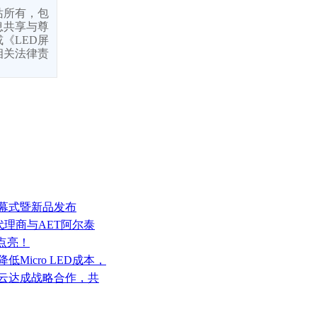
站所有，包
息共享与尊
《LED屏
相关法律责
开幕式暨新品发布
一级代理商与AET阿尔泰
式点亮！
Micro LED成本，
星云达成战略合作，共