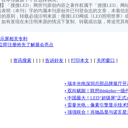
明】
「搜搜LED」网所刊原创内容之著作权属于「搜搜LED」网
后表明（本刊）字的均属本刊原创并已刊登杂志的文章，本着信
的原则，转载必须注明来源：搜搜LED网或《LED照明世界》或
，如有发现在未注明来源的情况下复制、转载或出版，将追究其
显示屏相关专利
周，立即注册抢先了解展会亮点
[
资讯搜索
] [
] [
告诉好友
] [
打印本文
] [
关闭窗口
]
• 瑞丰光电深圳总部品牌展厅
• 双向赋能！联想thinkplus
• 中国最大！LED“超级屏”正
• 雷曼光电：像素引擎显示技术降低
• 强强联合！兆驰晶显与诺瓦