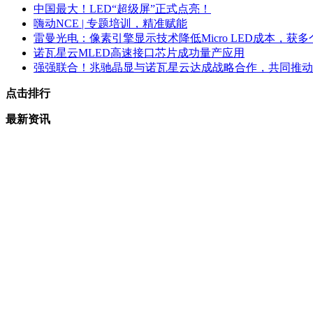
中国最大！LED“超级屏”正式点亮！
嗨动NCE | 专题培训，精准赋能
雷曼光电：像素引擎显示技术降低Micro LED成本，获
诺瓦星云MLED高速接口芯片成功量产应用
强强联合！兆驰晶显与诺瓦星云达成战略合作，共同推动Mini
点击排行
最新资讯