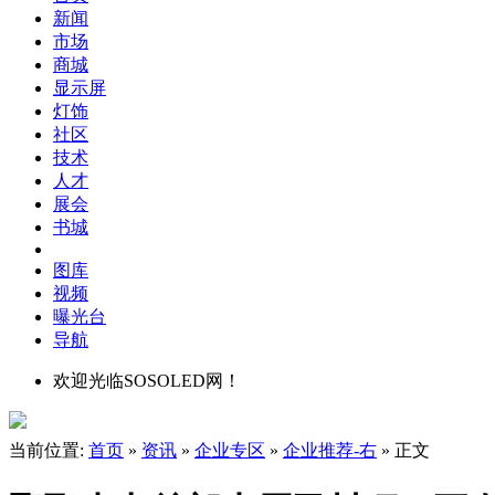
新闻
市场
商城
显示屏
灯饰
社区
技术
人才
展会
书城
图库
视频
曝光台
导航
欢迎光临SOSOLED网！
当前位置:
首页
»
资讯
»
企业专区
»
企业推荐-右
» 正文