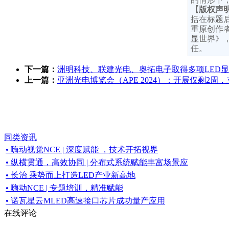
【版权声
括在标题
重原创作者
显世界》
任。
下一篇：
洲明科技、联建光电、奥拓电子取得多项LED
上一篇：
亚洲光电博览会（APE 2024）：开展仅剩2
同类资讯
• 嗨动视觉NCE | 深度赋能 ，技术开拓视界
• 纵横贯通，高效协同 | 分布式系统赋能丰富场景应
• 长治 乘势而上打造LED产业新高地
• 嗨动NCE | 专题培训，精准赋能
• 诺瓦星云MLED高速接口芯片成功量产应用
在线评论