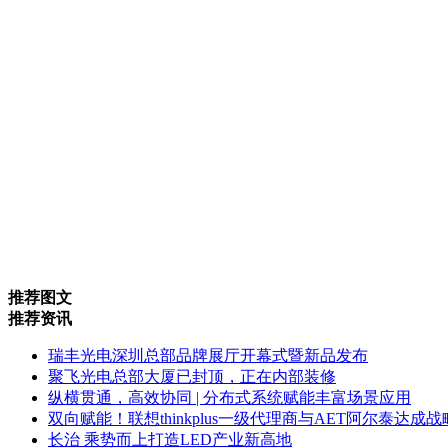
推荐图文
推荐资讯
瑞丰光电深圳总部品牌展厅开幕式暨新品发布
聚飞光电总部大厦已封顶，正在内部装修
纵横贯通，高效协同 | 分布式系统赋能丰富场景应用
双向赋能！联想thinkplus一级代理商与AET阿尔泰达成
长治 乘势而上打造LED产业新高地