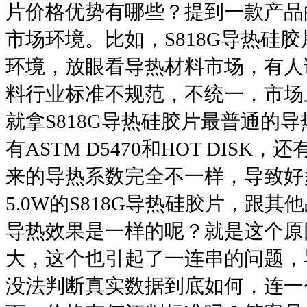
片价格优势有哪些
？提到一款产品
市场环境。比如，
S818G
导热硅胶
环境，放眼看导热材料市场，有人
料行业标准不规范，不统一，市场
就拿
S818G
导热硅胶片
最普通的导
有
ASTM D5470
和
HOT DISK
，还
来的导热系数完全不一样，导致好
5.0W
的
S818G
导热硅胶片
，跟其他
导热效果是一样的呢？就是这个原
大，这个也引起了一连串的问题，
没法判断真实数据到底如何，连一