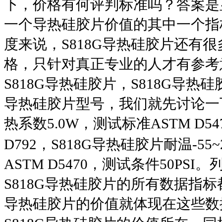
下，价格有何评判标准吗？答案是
一个导热硅胶片价值的其中一个指
度来说，
S818G
导热硅胶片
还有很
格，只针对真正专业的人才有参考
S818G
导热硅胶片
，
S818G
导热硅
导热硅胶片
型号，我们就先讨论一
热系数
5.0W
，测试标准
ASTM D54
D792
，
S818G
导热硅胶片
耐温
-55~
ASTM D5470
，测试条件
50PSI
。
S818G
导热硅胶片
的所有数据指标
导热硅胶片
的价值就体现在这些数