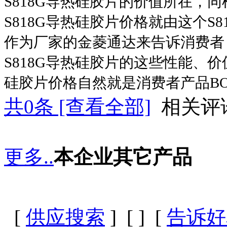
S818G
导热硅胶片
的价值所在，同
S818G
导热硅胶片
价格就由这个
S8
作为厂家的金菱通达来告诉消费者
S818G
导热硅胶片
的这些性能、价
硅胶片
价格自然就是消费者产品
B
共
0
条 [查看全部]
相关评
更多..
本企业其它产品
[
供应搜索
] [
] [
告诉好