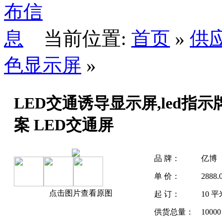
当前位置:
首页
»
供
色显示屏
»
LED交通诱导显示屏,led指
案 LED交通屏
品 牌：
亿博
单 价：
2888
点击图片查看原图
起 订：
10 
供货总量：
1000