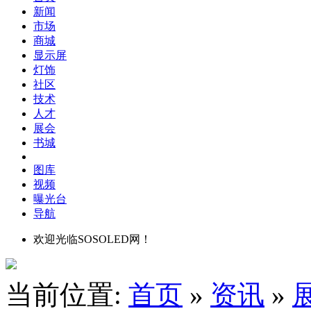
新闻
市场
商城
显示屏
灯饰
社区
技术
人才
展会
书城
图库
视频
曝光台
导航
欢迎光临SOSOLED网！
当前位置:
首页
»
资讯
»