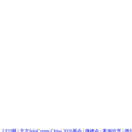
LED网
|
北京InfoComm China 2026展会
|
微峰会
|
案例欣赏
|
微