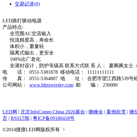
交易记录(0)
LED路灯驱动电源
产品特点:
全范围AC交流输入
恒流精度高，寿命长
体积小，重量轻
隔离式输出，更安全
100%出厂老化
全灌封设计，防护等级高 联系方式联 系 人： 夏飒飒女士
电 话： 0551-5381878 移动电话： 11111111111
传 真： 0551-5364807 地 址： 合肥市望江西路539
公司网站：
www.hfpowersky.com
邮 编： 230000
LED网
|
北京InfoComm China 2026展会
|
微峰会
|
案例欣赏
|
微
言
|
RSS订阅
|
粤ICP备09180418号
©2014搜搜LED网版权所有
>