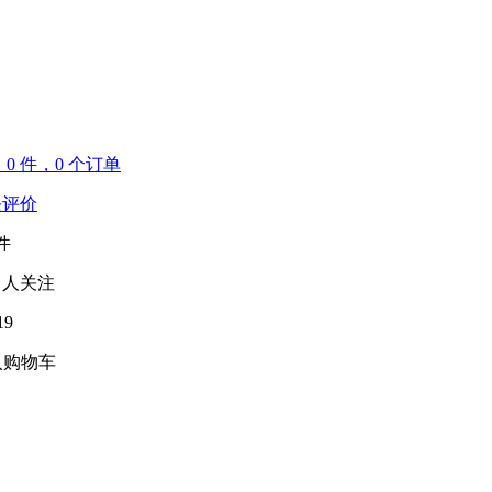
售
0
件，0 个订单
评价
件
人关注
19