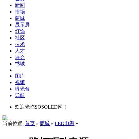
新闻
市场
商城
显示屏
灯饰
社区
技术
人才
展会
书城
图库
视频
曝光台
导航
欢迎光临SOSOLED网！
当前位置:
首页
»
商城
»
LED电源
»