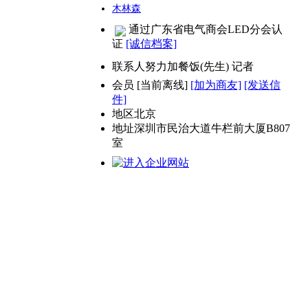
木林森
通过广东省电气商会LED分会认
证
[诚信档案]
联系人
努力加餐饭(先生) 记者
会员
[
当前离线
]
[加为商友]
[发送信
件]
地区
北京
地址
深圳市民治大道牛栏前大厦B807
室