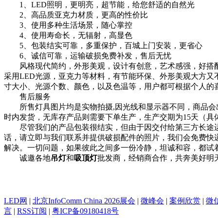
1、LED照明，更明亮，超节能，给您舒适的自然光
2、高品质亚克力材质，更高的性价比
3、使用多种生活场景，随心掌控
4、使用寿命长，无辐射，高显色
5、包装结实可靠，多重保护，百城上门安装，更省心
6、诚信可靠，运输破损免费补发，售后无忧
风格现代简约，外形美观，设计有创意，艺术感强，好搭
采用LED光源，亚克力等材料，有节能环保、外形美观大方
寸大小、光源个数、颜色，以及色温等，用户都可根据个人的
售后服务
所售灯具图片均是实物拍摄,因光线和显示器不同，商品会出
时内发货，无库存产品则需要下单生产，生产交期为15天（
尽管我们的产品包装很结实，但由于因交付给第三方长途运
话，请立即与我们联系并提供破损配件的照片，我们会免费快
解决。一切问题，如果彼此之间多一份冷静，坦诚和容，都试
诚邀各地
吊灯
和
吸顶灯
批发商，经销商合作，共奔美好明天。服
LED网
|
北京InfoComm China 2026展会
|
微峰会
|
案例欣赏
|
微
言
|
RSS订阅
|
粤ICP备09180418号