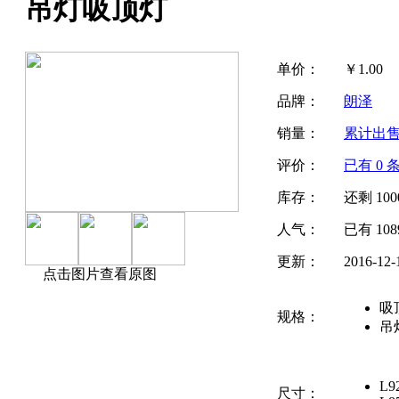
吊灯吸顶灯
单价：
￥
1.00
品牌：
朗泽
销量：
累计出
评价：
已有
0
条
库存：
还剩
100
人气：
已有
108
更新：
2016-12-
点击图片查看原图
吸
规格：
吊
L9
尺寸：