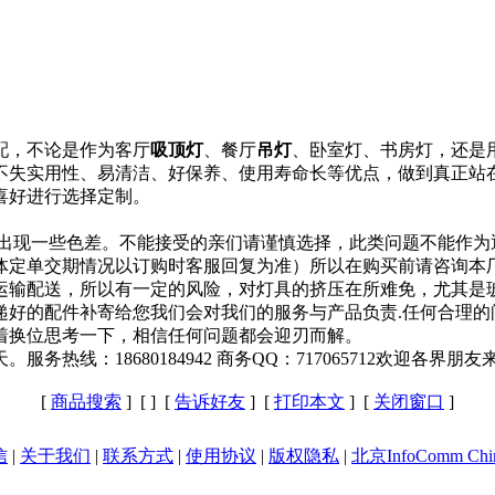
配，不论是作为客厅
吸顶灯
、餐厅
吊灯
、卧室灯、书房灯，还是
又不失实用性、易清洁、好保养、使用寿命长等优点，做到真正站
喜好进行选择定制。
现一些色差。不能接受的亲们请谨慎选择，此类问题不能作为退
具体定单交期情况以订购时客服回复为准）所以在购买前请咨询本
输配送，所以有一定的风险，对灯具的挤压在所难免，尤其是玻
递好的配件补寄给您我们会对我们的服务与产品负责.任何合理的
着换位思考一下，相信任何问题都会迎刃而解。
务热线：18680184942 商务QQ：717065712欢迎各界
[
商品搜索
] [
] [
告诉好友
] [
打印本文
] [
关闭窗口
]
信
|
关于我们
|
联系方式
|
使用协议
|
版权隐私
|
北京InfoComm Chi