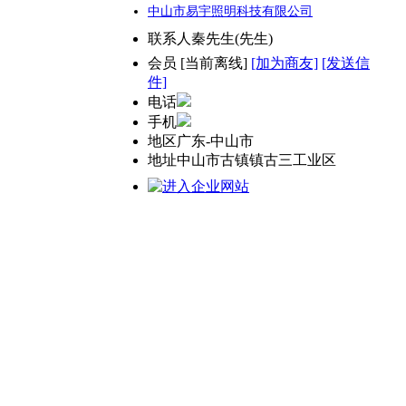
中山市易宇照明科技有限公司
联系人
秦先生(先生)
会员
[
当前离线
]
[加为商友]
[发送信
件]
电话
手机
地区
广东-中山市
地址
中山市古镇镇古三工业区