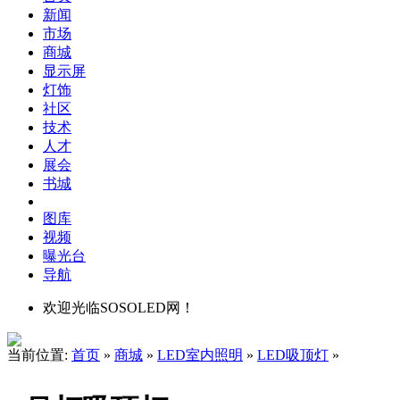
新闻
市场
商城
显示屏
灯饰
社区
技术
人才
展会
书城
图库
视频
曝光台
导航
欢迎光临SOSOLED网！
当前位置:
首页
»
商城
»
LED室内照明
»
LED吸顶灯
»