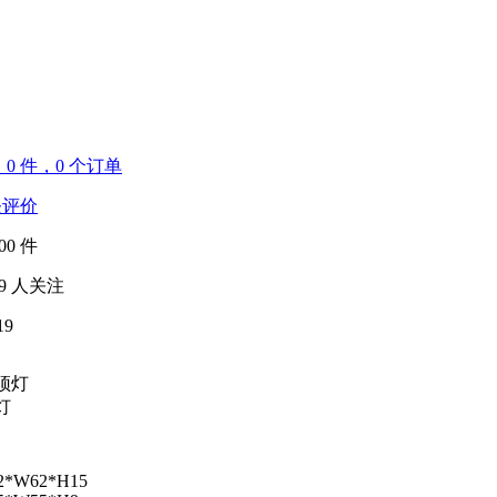
售
0
件，0 个订单
评价
00
件
9
人关注
19
顶灯
灯
2*W62*H15