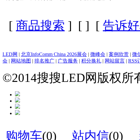
[
商品搜索
] [
] [
告诉好
LED网
|
北京InfoComm China 2026展会
|
微峰会
|
案例欣赏
|
微
会
|
网站地图
|
排名推广
|
广告服务
|
积分换礼
|
网站留言
|
RSS
©2014搜搜LED网版权
购物车
(
0
)
站内信
(
0
)