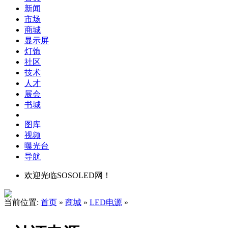
新闻
市场
商城
显示屏
灯饰
社区
技术
人才
展会
书城
图库
视频
曝光台
导航
欢迎光临SOSOLED网！
当前位置:
首页
»
商城
»
LED电源
»