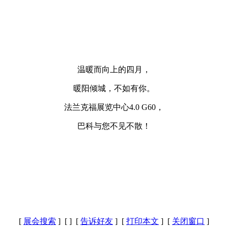
温暖而向上的四月，
暖阳倾城，不如有你。
法兰克福展览中心4.0 G60，
巴科与您不见不散！
[
展会搜索
] [
] [
告诉好友
] [
打印本文
] [
关闭窗口
]