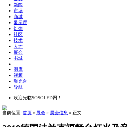
新闻
市场
商城
显示屏
灯饰
社区
技术
人才
展会
书城
图库
视频
曝光台
导航
欢迎光临SOSOLED网！
当前位置:
首页
»
展会
»
展会信息
» 正文