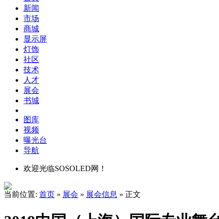
新闻
市场
商城
显示屏
灯饰
社区
技术
人才
展会
书城
图库
视频
曝光台
导航
欢迎光临SOSOLED网！
当前位置:
首页
»
展会
»
展会信息
» 正文