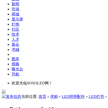
新闻
市场
商城
显示屏
灯饰
社区
技术
人才
展会
书城
图库
视频
曝光台
导航
欢迎光临SOSOLED网！
当前位置:
首页
»
求购
»
LED照明配件
»
LED灯壳
»