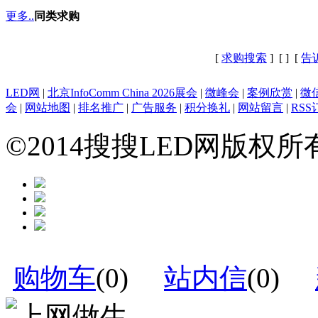
更多..
同类求购
[
求购搜索
] [
] [
告
LED网
|
北京InfoComm China 2026展会
|
微峰会
|
案例欣赏
|
微
会
|
网站地图
|
排名推广
|
广告服务
|
积分换礼
|
网站留言
|
RSS
©2014搜搜LED网版权
购物车
(
0
)
站内信
(
0
)