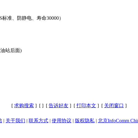
S
标准、防静电、寿命
30000）
油站后面)
[
求购搜索
] [
] [
告诉好友
] [
打印本文
] [
关闭窗口
]
信
|
关于我们
|
联系方式
|
使用协议
|
版权隐私
|
北京InfoComm Chi