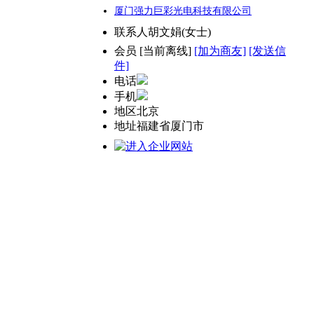
厦门强力巨彩光电科技有限公司
联系人
胡文娟(女士)
会员
[
当前离线
]
[加为商友]
[发送信
件]
电话
手机
地区
北京
地址
福建省厦门市