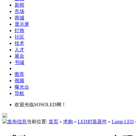
新闻
市场
商城
显示屏
灯饰
社区
技术
人才
展会
书城
图库
视频
曝光台
导航
欢迎光临SOSOLED网！
当前位置:
首页
»
求购
»
LED封装器件
»
Lamp LED