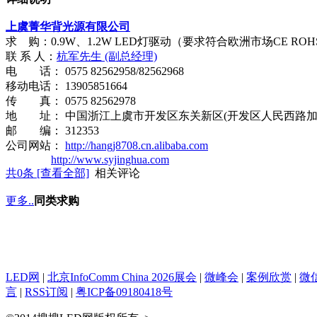
上虞菁华背光源有限公司
求
购：0.9W、1.2W LED灯驱动（要求
符合欧洲市场
CE ROH
联 系 人：
杭军
先生 (副总经理)
电 话：
0575 82562958/82562968
移动电话： 13905851664
传 真：
0575 82562978
地 址： 中国浙江上虞市开发区东关新区(开发区人民西路加
邮 编： 312353
公司网站：
http://hangj8708.cn.alibaba.com
http://www.syjinghua.com
共
0
条 [查看全部]
相关评论
更多..
同类求购
LED网
|
北京InfoComm China 2026展会
|
微峰会
|
案例欣赏
|
微
言
|
RSS订阅
|
粤ICP备09180418号