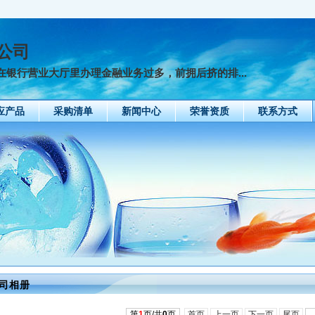
公司
银行营业大厅里办理金融业务过多，前拥后挤的排...
应产品
采购清单
新闻中心
荣誉资质
联系方式
司相册
第
1
页/共
0
页
首页
上一页
下一页
尾页