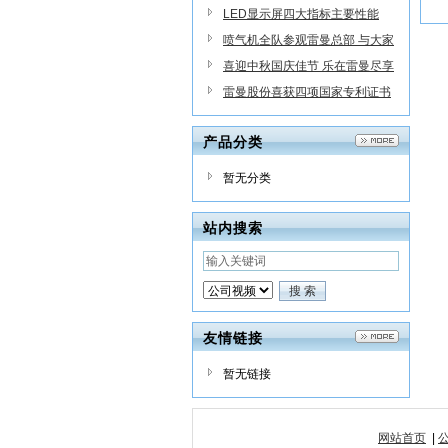
6%增长
LED显示屏四大指标主要性能
喷气机全队参观雷曼总部 与大家
庭成员座谈交流
喜迎中秋国庆佳节 乐在雷曼尽享
欢愉--2016年度雷曼股份中秋国
雷曼股份喜获四项国家专利证书
庆双节系列活动
产品分类
暂无分类
站内搜索
友情链接
暂无链接
网站首页
|